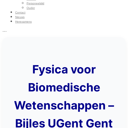
Personeelslid
Ouder
Contact
Nieuws
Herexamens
…
Fysica voor
Biomedische
Wetenschappen –
Bijles UGent Gent