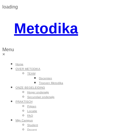
loading
Metodika
Menu
×
Home
OVER METODIKA
TEAM
Docenten
Troeven Metodika
ONZE BEGELEIDING
Hoger onderwijs
Secundair onderwijs
PRAKTISCH
Prijzen
Locatie
FAQ
Mijn Campus
Student
Docent